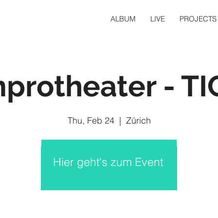
ALBUM
LIVE
PROJECTS
mprotheater - TI
Thu, Feb 24
  |  
Zürich
Hier geht's zum Event
Tickets are not on sale
See other events