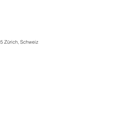
05 Zürich, Schweiz
Datenschutz
AGB
ELLO STUDER. Erstellt mit
Wix.com